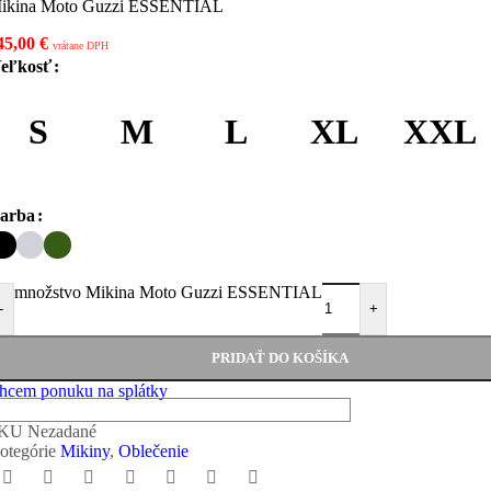
ikina Moto Guzzi ESSENTIAL
45,00
€
vrátane DPH
eľkosť
S
M
L
XL
XXL
arba
množstvo Mikina Moto Guzzi ESSENTIAL
-
+
PRIDAŤ DO KOŠÍKA
hcem ponuku na splátky
SKU
Nezadané
otegórie
Mikiny
,
Oblečenie