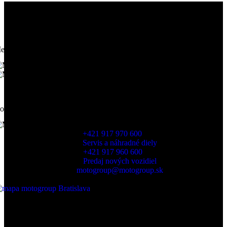
etódy platenia
oprava
+421 917 970 600
Servis a náhradné diely
+421 917 960 600
Predaj nových vozidiel
motogroup@motogroup.sk
Mierová 139, 821 05 Bratislava
OTVÁRACIE HODINY
Pondelok - Piatok
8:00 - 17:00 h
Sobota