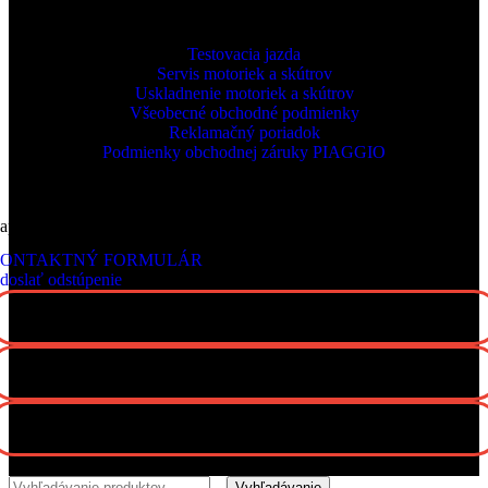
podľa dohody
INFORMÁCIE
Testovacia jazda
Servis motoriek a skútrov
Uskladnenie motoriek a skútrov
Všeobecné obchodné podmienky
Reklamačný poriadok
Podmienky obchodnej záruky PIAGGIO
apíšte nám
ONTAKTNÝ FORMULÁR
doslať odstúpenie
Všetky práva vyhradené Motogroup 2022
Vyhľadávanie