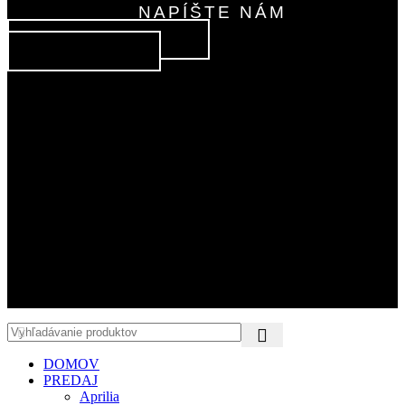
NAPÍŠTE NÁM
KONTAKTNÝ FORMULÁR
Odoslať odstúpenie
Všetky práva vyhradené Motogroup 2022
DOMOV
PREDAJ
Aprilia