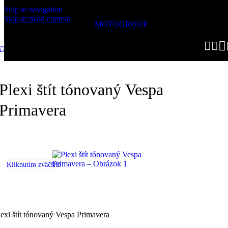
Skip to navigation
Skip to main content
MOTOGROUP
Domov
/
Príslušenstvo
/
Čelné sklo
/
Vespa
Plexi štít tónovaný Vespa
Primavera
Kliknutím zväčšíte
lexi štít tónovaný Vespa Primavera