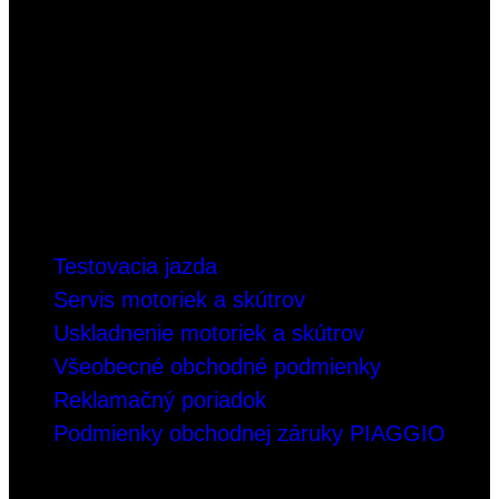
OTVÁRACIE HODINY
Pondelok - Piatok
8:00 - 17:00 h
Sobota
podľa dohody
INFORMÁCIE
Testovacia jazda
Servis motoriek a skútrov
Uskladnenie motoriek a skútrov
Všeobecné obchodné podmienky
Reklamačný poriadok
Podmienky obchodnej záruky PIAGGIO