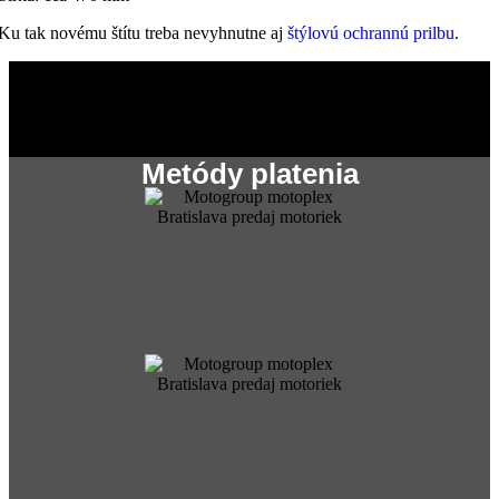
Ku tak novému štítu treba nevyhnutne aj
štýlovú ochrannú prilbu
.
Metódy platenia