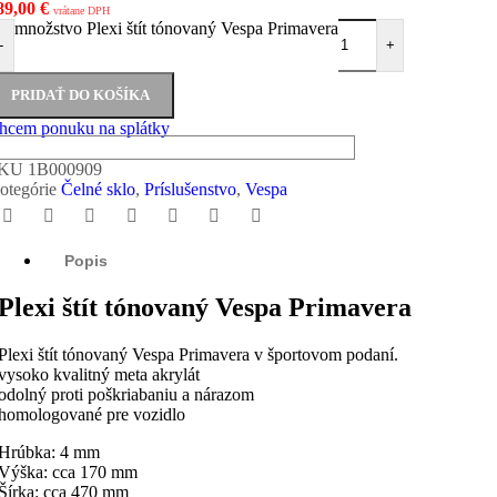
89,00
€
vrátane DPH
množstvo Plexi štít tónovaný Vespa Primavera
-
+
PRIDAŤ DO KOŠÍKA
hcem ponuku na splátky
SKU
1B000909
otegórie
Čelné sklo
,
Príslušenstvo
,
Vespa
Popis
Plexi štít tónovaný Vespa Primavera
Plexi štít tónovaný Vespa Primavera v športovom podaní.
vysoko kvalitný meta akrylát
odolný proti poškriabaniu a nárazom
homologované pre vozidlo
Hrúbka: 4 mm
Výška: cca 170 mm
Šírka: cca 470 mm