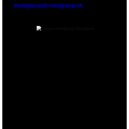
motogroup@motogroup.sk
Mierová 139, 821 05 Bratislava