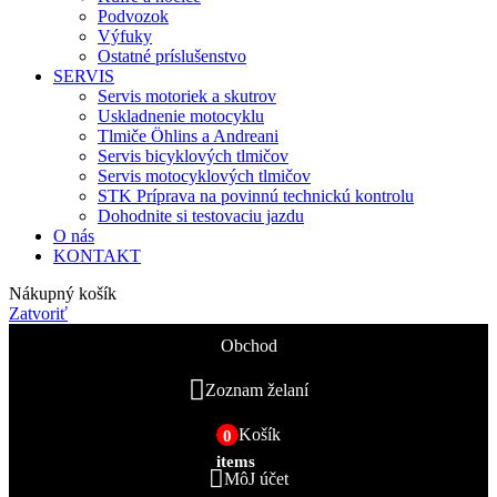
Podvozok
Výfuky
Ostatné príslušenstvo
SERVIS
Servis motoriek a skutrov
Uskladnenie motocyklu
Tlmiče Öhlins a Andreani
Servis bicyklových tlmičov
Servis motocyklových tlmičov
STK Príprava na povinnú technickú kontrolu
Dohodnite si testovaciu jazdu
O nás
KONTAKT
Nákupný košík
Zatvoriť
Obchod
Zoznam želaní
Košík
0
items
MôJ účet