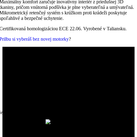
Maximálny komfort zaručuje inovatívny interiér z priedušnej 3D
tkaniny, pričom vnútorná podšívka je plne vyberateľná a umývateľná.
Mikrometrický retenčný systém s krúžkom proti krádeži poskytuje
spoľahlivé a bezpečné uchytenie.
Certifikovaná homologizáciou ECE 22.06. Vyrobené v Taliansku.
Prilbu si vyberáš bez novej motorky
?
etódy platenia