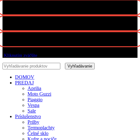
Všetky práva vyhradené Motogroup 2022
Kliknutím zväčšíte
Vyhľadávanie
DOMOV
PREDAJ
Aprilia
Moto Guzzi
Piaggio
Vespa
Sale
Príslušenstvo
Prilby
Termoplachty
Čelné sklo
Kufre a nociče