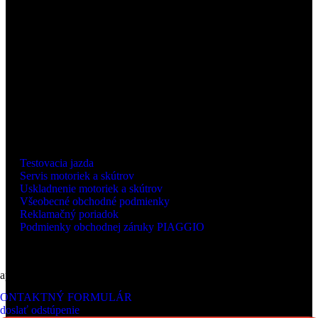
OTVÁRACIE HODINY
Pondelok - Piatok
8:00 - 17:00 h
Sobota
podľa dohody
INFORMÁCIE
Testovacia jazda
Servis motoriek a skútrov
Uskladnenie motoriek a skútrov
Všeobecné obchodné podmienky
Reklamačný poriadok
Podmienky obchodnej záruky PIAGGIO
apíšte nám
ONTAKTNÝ FORMULÁR
doslať odstúpenie