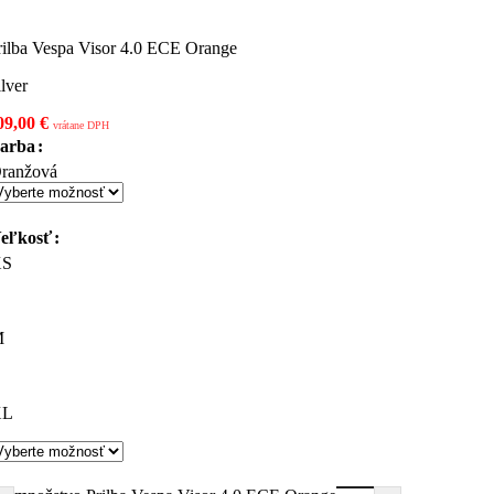
rilba Vespa Visor 4.0 ECE Orange
ilver
09,00
€
vrátane DPH
arba
ranžová
eľkosť
XS
M
XL