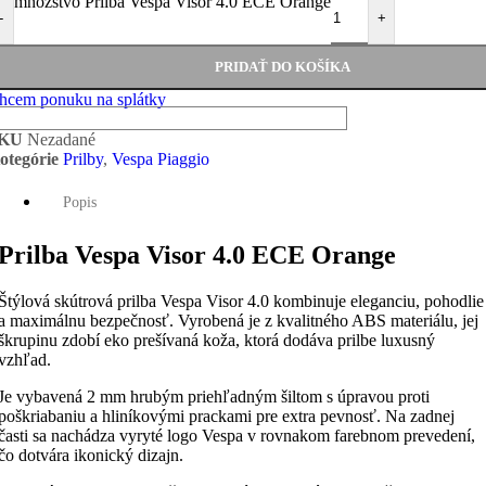
množstvo Prilba Vespa Visor 4.0 ECE Orange
-
+
PRIDAŤ DO KOŠÍKA
hcem ponuku na splátky
SKU
Nezadané
otegórie
Prilby
,
Vespa Piaggio
Popis
Prilba Vespa Visor 4.0 ECE Orange
Štýlová skútrová prilba Vespa Visor 4.0 kombinuje eleganciu, pohodlie
a maximálnu bezpečnosť. Vyrobená je z kvalitného ABS materiálu, jej
škrupinu zdobí eko prešívaná koža, ktorá dodáva prilbe luxusný
vzhľad.
Je vybavená 2 mm hrubým priehľadným šiltom s úpravou proti
poškriabaniu a hliníkovými prackami pre extra pevnosť. Na zadnej
časti sa nachádza vyryté logo Vespa v rovnakom farebnom prevedení,
čo dotvára ikonický dizajn.