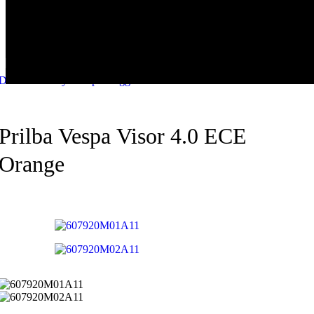
Skip to navigation
Skip to main content
Domov
/
Prilby
/
Vespa Piaggio
Prilba Vespa Visor 4.0 ECE
Orange