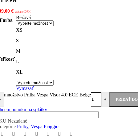
hite-Red
09,00
€
vrátane DPH
Béžová
Farba
XS
S
M
eľkosť
L
XL
Vymazať
množstvo Prilba Vespa Visor 4.0 ECE Beige
PRIDAŤ DO
-
+
hcem ponuku na splátky
SKU
Nezadané
otegórie
Prilby
,
Vespa Piaggio