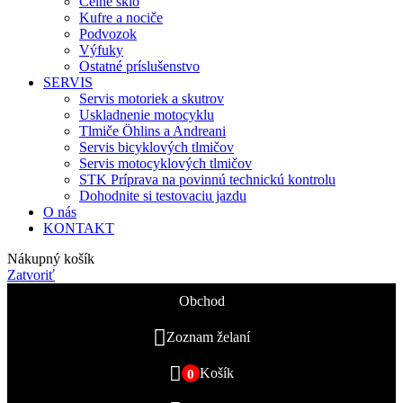
Čelné sklo
Kufre a nociče
Podvozok
Výfuky
Ostatné príslušenstvo
SERVIS
Servis motoriek a skutrov
Uskladnenie motocyklu
Tlmiče Öhlins a Andreani
Servis bicyklových tlmičov
Servis motocyklových tlmičov
STK Príprava na povinnú technickú kontrolu
Dohodnite si testovaciu jazdu
O nás
KONTAKT
Nákupný košík
Zatvoriť
Obchod
Zoznam želaní
Košík
0