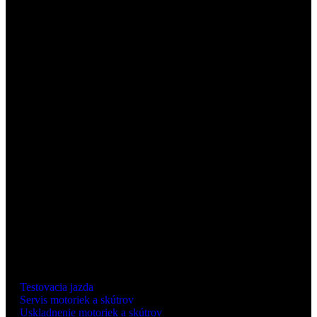
OTVÁRACIE HODINY
Pondelok - Piatok
8:00 - 17:00 h
Sobota
podľa dohody
INFORMÁCIE
Testovacia jazda
Servis motoriek a skútrov
Uskladnenie motoriek a skútrov