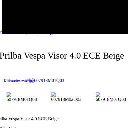
Skip to navigation
Skip to main content
Domov
/
Prilby
/
Vespa Piaggio
Prilba Vespa Visor 4.0 ECE Beige
Kliknutím zväčšíte
rilba Vespa Visor 4.0 ECE Beige