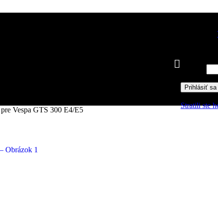
Prihlásiť sa
Používateľs
Pov
Heslo
*
Prihlásiť sa
Stratili ste 
“ pre Vespa GTS 300 E4/E5