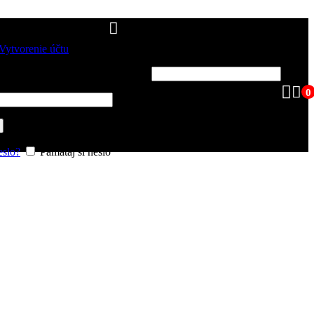
Vytvorenie účtu
Povinné
ké meno alebo e-mailová adresa
*
0
inné
heslo?
Pamätaj si heslo