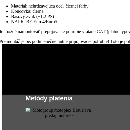
Materiál: nehrdzavejúca oceľ čiernej farby
Koncovka: čierna
Basový zvuk (+1,2 PS)
NAPR. BE Euro4/Euro5
Je možné namontovať prepojovacie potrubie vrátane CAT (platné typo
Pre montáž je bezpodmienečne nutné pripojovacie potrubie! Toto je po
Metódy platenia