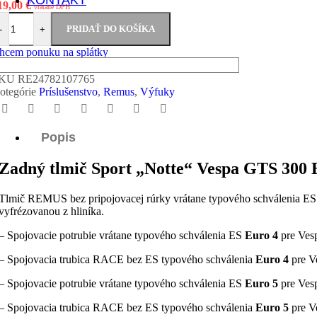
KONTAKT
19,00
€
vrátane DPH
nožstvo Remus výfuk Sport "Notte" pre Vespa GTS 300 E4/E5
PRIDAŤ DO KOŠÍKA
-
+
hcem ponuku na splátky
SKU
RE24782107765
otegórie
Príslušenstvo
,
Remus
,
Výfuky
Popis
Zadný tlmič Sport „Notte“ ​​Vespa GTS 300
Tlmič REMUS bez pripojovacej rúrky vrátane typového schválenia ES 
vyfrézovanou z hliníka.
– Spojovacie potrubie vrátane typového schválenia ES
Euro 4
pre Ves
– Spojovacia trubica RACE bez ES typového schválenia
Euro 4
pre V
– Spojovacie potrubie vrátane typového schválenia ES
Euro 5
pre Ves
– Spojovacia trubica RACE bez ES typového schválenia
Euro 5
pre V