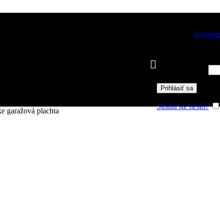
Prihlásiť sa
Vytvoren
Používateľské meno
Heslo
*
Povinné
Prihlásiť sa
Stratili ste heslo?
e garažová plachta